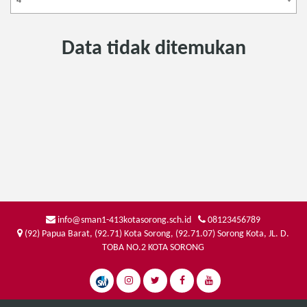
4
Data tidak ditemukan
info@sman1-413kotasorong.sch.id
08123456789
(92) Papua Barat, (92.71) Kota Sorong, (92.71.07) Sorong Kota, JL. D.
TOBA NO.2 KOTA SORONG